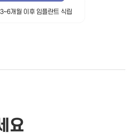
 3~6개월 이후 임플란트 식립
세요