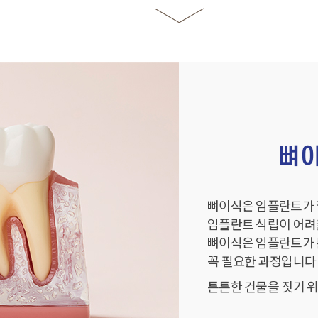
뼈이
뼈이식은 임플란트가 
임플란트 식립이 어려
뼈이식은 임플란트가 
꼭 필요한 과정입니다
튼튼한 건물을 짓기 