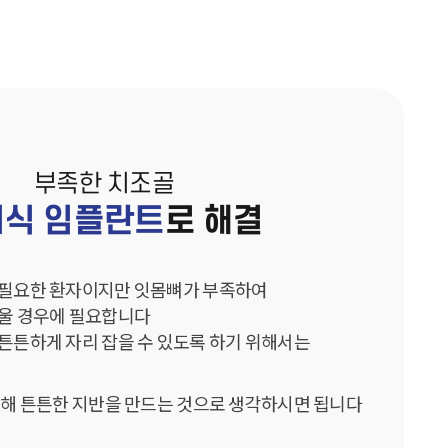
부족한 치조골
식 임플란트
로 해결
필요한 환자이지만 잇몸뼈가 부족하여
울 경우에 필요합니다
튼튼하게 자리 잡을 수 있도록 하기 위해서는
위해 튼튼한 지반을 만드는 것으로 생각하시면 됩니다