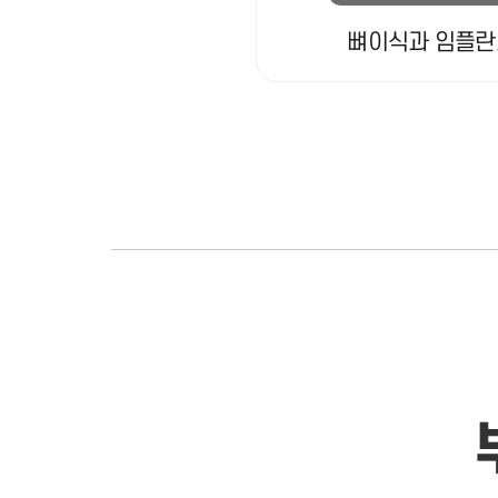
뼈이식과 임플란