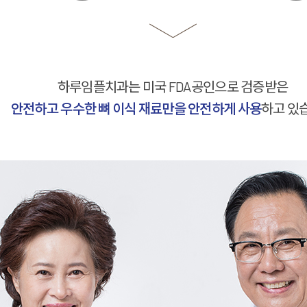
하루임플치과는 미국 FDA공인으로 검증받은
안전하고 우수한 뼈 이식 재료만을 안전하게 사용
하고 있