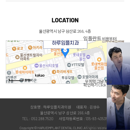
LOCATION
울산광역시 남구 삼산로 266,
4층
임플란트
비용부터
하루임플치과
100m
무치악
그냥 두실
확인하기
Click
상호명 : 하루임플치과의원
대표자 : 김성수
울산광역시 남구 삼산로 266,4층
TEL : 052.288.7520
사업자등록번호 : 135-93-43535
건가요?
Click
Copyright © HARUEIMPLANT DENTAL CLINIC. All rights reserved.